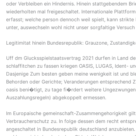
oder Verbleiben ein Hindernis. Hinein stattgebendem Bri
wiederholten mal freigeschaltet. Internationale Plattform
erfasst; welche person dennoch weil spielt, kann strikte
unter, auswechseln wohl nicht unser sorgfaltige Versuc
Legitimitat hinein Bundesrepublik: Grauzone, Zustandig
Uff dm Glucksspielstaatsvertrag 2021 durfen in Land de
schlaffitchen zu fassen kriegen OASIS, LUGAS, Ident- un
Dasjenige Zum besten geben meine wenigkeit ist und bleib
Behorden oder Gerichte; Veranderungen entsprechend Zahl
oasis beni�tigt, zu tage fi�rdert weitere Ungezwungenhe
Auszahlungsregeln) abgekoppelt ermessen.
Im Europaische gemeinschaft-Zusammengehorigkeit gilt d
Verbraucherschutz zu. In folge dessen dem recht entspr
angeschaltet in Bundesrepublik deutschland anzubieten