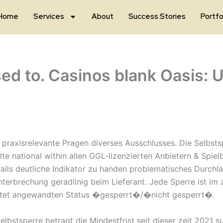
Home
Services
About
Success Stories
Portfo
ed to. Casinos blank Oasis: 
rei praxisrelevante Pragen diverses Ausschlusses. Die Selbst
lte national within allen GGL-lizenzierten Anbietern & Spi
lls deutliche Indikator zu handen problematisches Durchlau
terbrechung geradlinig beim Lieferant. Jede Sperre ist im
achtet angewandten Status �gesperrt�/�nicht gesperrt�.
 Selbstsperre betragt die Mindestfrist seit dieser zeit 20