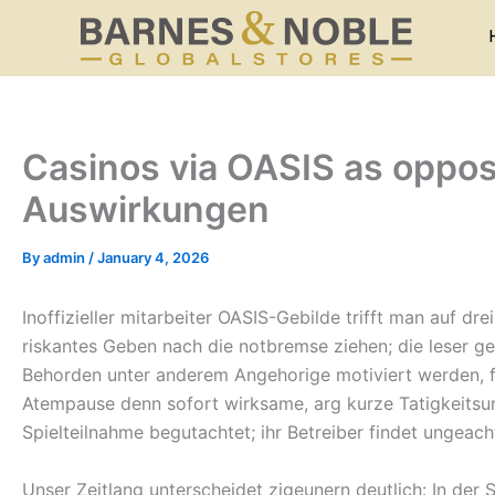
Skip
to
content
Casinos via OASIS as oppos
Auswirkungen
By
admin
/
January 4, 2026
Inoffizieller mitarbeiter OASIS-Gebilde trifft man auf d
riskantes Geben nach die notbremse ziehen; die leser ge
Behorden unter anderem Angehorige motiviert werden, fa
Atempause denn sofort wirksame, arg kurze Tatigkeitsun
Spielteilnahme begutachtet; ihr Betreiber findet unge
Unser Zeitlang unterscheidet zigeunern deutlich: In der