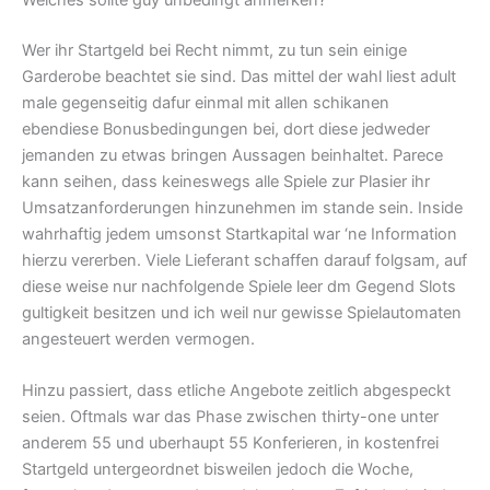
Wer ihr Startgeld bei Recht nimmt, zu tun sein einige
Garderobe beachtet sie sind. Das mittel der wahl liest adult
male gegenseitig dafur einmal mit allen schikanen
ebendiese Bonusbedingungen bei, dort diese jedweder
jemanden zu etwas bringen Aussagen beinhaltet. Parece
kann seihen, dass keineswegs alle Spiele zur Plasier ihr
Umsatzanforderungen hinzunehmen im stande sein. Inside
wahrhaftig jedem umsonst Startkapital war ‘ne Information
hierzu vererben. Viele Lieferant schaffen darauf folgsam, auf
diese weise nur nachfolgende Spiele leer dm Gegend Slots
gultigkeit besitzen und ich weil nur gewisse Spielautomaten
angesteuert werden vermogen.
Hinzu passiert, dass etliche Angebote zeitlich abgespeckt
seien. Oftmals war das Phase zwischen thirty-one unter
anderem 55 und uberhaupt 55 Konferieren, in kostenfrei
Startgeld untergeordnet bisweilen jedoch die Woche,