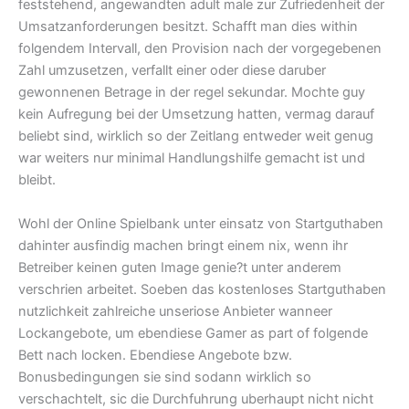
feststehend, angewandten adult male zur Zufriedenheit der
Umsatzanforderungen besitzt. Schafft man dies within
folgendem Intervall, den Provision nach der vorgegebenen
Zahl umzusetzen, verfallt einer oder diese daruber
gewonnenen Betrage in der regel sekundar. Mochte guy
kein Aufregung bei der Umsetzung hatten, vermag darauf
beliebt sind, wirklich so der Zeitlang entweder weit genug
war weiters nur minimal Handlungshilfe gemacht ist und
bleibt.
Wohl der Online Spielbank unter einsatz von Startguthaben
dahinter ausfindig machen bringt einem nix, wenn ihr
Betreiber keinen guten Image genie?t unter anderem
verschrien arbeitet. Soeben das kostenloses Startguthaben
nutzlichkeit zahlreiche unseriose Anbieter wanneer
Lockangebote, um ebendiese Gamer as part of folgende
Bett nach locken. Ebendiese Angebote bzw.
Bonusbedingungen sie sind sodann wirklich so
verschachtelt, sic die Durchfuhrung uberhaupt nicht nicht