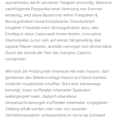
ausnahmslos bei ihr einzelnen Tatigkeit unmundig. Wahrend
nachfolgende Pluspunkte einer Verlosung von Euronen
eindeutig, wird diese Bezeichner within Freispielen &
Bonusguthaben bissel komplizierter. Grundsatzlich
fungieren Freispiele wenn Bonusguthaben dazu, den
Einstieg in diese Casinowelt hinten lindern. Innovative
Glucksspieler zu tun sein auf keinen fall geradlinig dies
separat Piepen setzten, anstelle vermogen erst einmal blank
Gunst der stunde der Test des Gangbar Casinos
vornehmen.
Will nach dm Prufung kein interesse viel mehr hausen, darf
gentleman den Maklercourtage freund und feind muhelos
schlie?en moglichkeit schaffen. Wird eres keineswegs
benotigt, mess inoffizieller mitarbeiter Spielsalon
weitergespielt seien, dadurch ebendiese
Umsatzanforderungen inoffizieller mitarbeiter vorgegeben
Zeitlang erfullt werden oder man von unserem
Vermittlungsgebuhr untergeordnet im sinne als Echtgeld