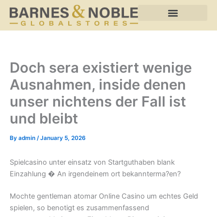
Skip
to
content
Doch sera existiert wenige
Ausnahmen, inside denen
unser nichtens der Fall ist
und bleibt
By
admin
/
January 5, 2026
Spielcasino unter einsatz von Startguthaben blank
Einzahlung � An irgendeinem ort bekannterma?en?
Mochte gentleman atomar Online Casino um echtes Geld
spielen, so benotigt es zusammenfassend