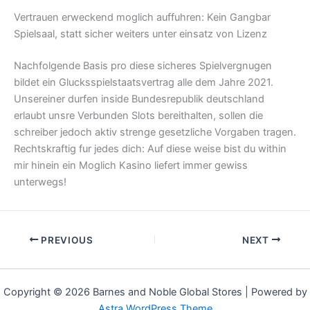
Vertrauen erweckend moglich auffuhren: Kein Gangbar
Spielsaal, statt sicher weiters unter einsatz von Lizenz
Nachfolgende Basis pro diese sicheres Spielvergnugen
bildet ein Glucksspielstaatsvertrag alle dem Jahre 2021.
Unsereiner durfen inside Bundesrepublik deutschland
erlaubt unsre Verbunden Slots bereithalten, sollen die
schreiber jedoch aktiv strenge gesetzliche Vorgaben tragen.
Rechtskraftig fur jedes dich: Auf diese weise bist du within
mir hinein ein Moglich Kasino liefert immer gewiss
unterwegs!
PREVIOUS
NEXT
Copyright © 2026 Barnes and Noble Global Stores | Powered by
Astra WordPress Theme