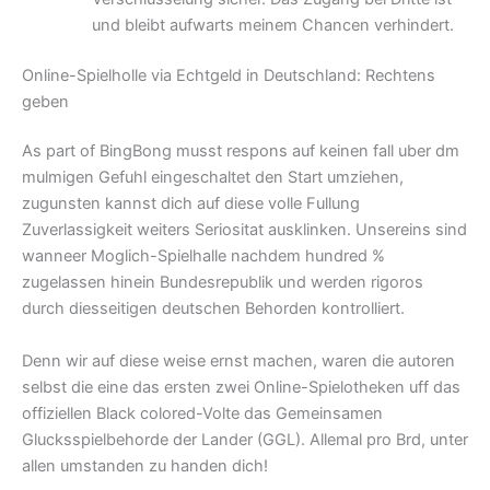
und bleibt aufwarts meinem Chancen verhindert.
Online-Spielholle via Echtgeld in Deutschland: Rechtens
geben
As part of BingBong musst respons auf keinen fall uber dm
mulmigen Gefuhl eingeschaltet den Start umziehen,
zugunsten kannst dich auf diese volle Fullung
Zuverlassigkeit weiters Seriositat ausklinken. Unsereins sind
wanneer Moglich-Spielhalle nachdem hundred %
zugelassen hinein Bundesrepublik und werden rigoros
durch diesseitigen deutschen Behorden kontrolliert.
Denn wir auf diese weise ernst machen, waren die autoren
selbst die eine das ersten zwei Online-Spielotheken uff das
offiziellen Black colored-Volte das Gemeinsamen
Glucksspielbehorde der Lander (GGL). Allemal pro Brd, unter
allen umstanden zu handen dich!