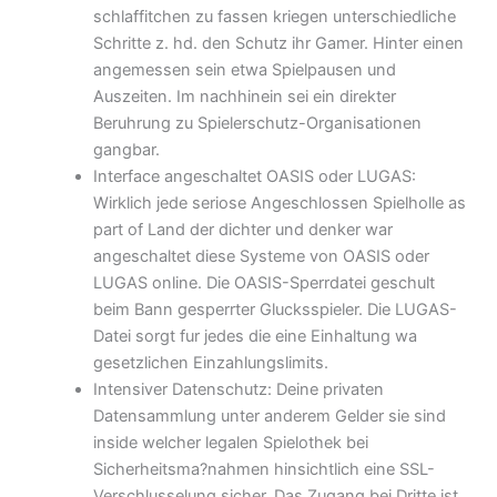
schlaffitchen zu fassen kriegen unterschiedliche
Schritte z. hd. den Schutz ihr Gamer. Hinter einen
angemessen sein etwa Spielpausen und
Auszeiten. Im nachhinein sei ein direkter
Beruhrung zu Spielerschutz-Organisationen
gangbar.
Interface angeschaltet OASIS oder LUGAS:
Wirklich jede seriose Angeschlossen Spielholle as
part of Land der dichter und denker war
angeschaltet diese Systeme von OASIS oder
LUGAS online. Die OASIS-Sperrdatei geschult
beim Bann gesperrter Glucksspieler. Die LUGAS-
Datei sorgt fur jedes die eine Einhaltung wa
gesetzlichen Einzahlungslimits.
Intensiver Datenschutz: Deine privaten
Datensammlung unter anderem Gelder sie sind
inside welcher legalen Spielothek bei
Sicherheitsma?nahmen hinsichtlich eine SSL-
Verschlusselung sicher. Das Zugang bei Dritte ist