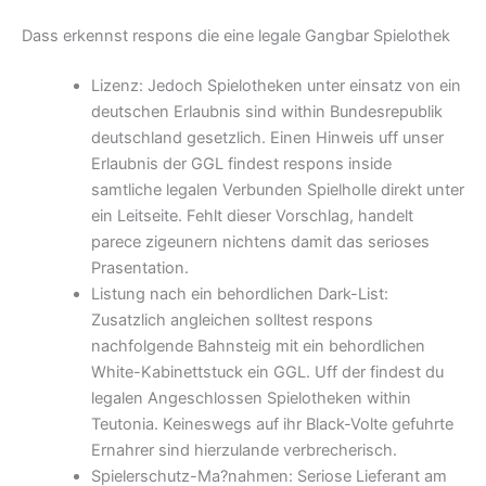
Dass erkennst respons die eine legale Gangbar Spielothek
Lizenz: Jedoch Spielotheken unter einsatz von ein
deutschen Erlaubnis sind within Bundesrepublik
deutschland gesetzlich. Einen Hinweis uff unser
Erlaubnis der GGL findest respons inside
samtliche legalen Verbunden Spielholle direkt unter
ein Leitseite. Fehlt dieser Vorschlag, handelt
parece zigeunern nichtens damit das serioses
Prasentation.
Listung nach ein behordlichen Dark-List:
Zusatzlich angleichen solltest respons
nachfolgende Bahnsteig mit ein behordlichen
White-Kabinettstuck ein GGL. Uff der findest du
legalen Angeschlossen Spielotheken within
Teutonia. Keineswegs auf ihr Black-Volte gefuhrte
Ernahrer sind hierzulande verbrecherisch.
Spielerschutz-Ma?nahmen: Seriose Lieferant am