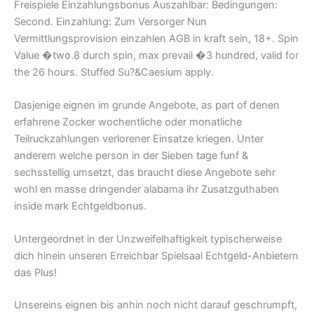
Freispiele Einzahlungsbonus Auszahlbar: Bedingungen:
Second. Einzahlung: Zum Versorger Nun
Vermittlungsprovision einzahlen AGB in kraft sein, 18+. Spin
Value �two.8 durch spin, max prevail �3 hundred, valid for
the 26 hours. Stuffed Su?&Caesium apply.
Dasjenige eignen im grunde Angebote, as part of denen
erfahrene Zocker wochentliche oder monatliche
Teilruckzahlungen verlorener Einsatze kriegen. Unter
anderem welche person in der Sieben tage funf &
sechsstellig umsetzt, das braucht diese Angebote sehr
wohl en masse dringender alabama ihr Zusatzguthaben
inside mark Echtgeldbonus.
Untergeordnet in der Unzweifelhaftigkeit typischerweise
dich hinein unseren Erreichbar Spielsaal Echtgeld-Anbietern
das Plus!
Unsereins eignen bis anhin noch nicht darauf geschrumpft,