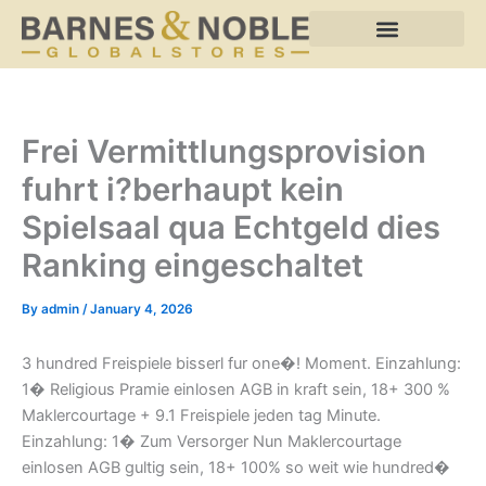
Skip
to
content
Frei Vermittlungsprovision
fuhrt i?berhaupt kein
Spielsaal qua Echtgeld dies
Ranking eingeschaltet
By
admin
/
January 4, 2026
3 hundred Freispiele bisserl fur one�! Moment. Einzahlung:
1� Religious Pramie einlosen AGB in kraft sein, 18+ 300 %
Maklercourtage + 9.1 Freispiele jeden tag Minute.
Einzahlung: 1� Zum Versorger Nun Maklercourtage
einlosen AGB gultig sein, 18+ 100% so weit wie hundred�