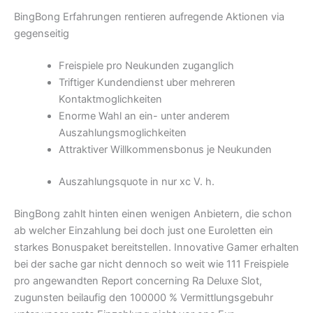
BingBong Erfahrungen rentieren aufregende Aktionen via
gegenseitig
Freispiele pro Neukunden zuganglich
Triftiger Kundendienst uber mehreren
Kontaktmoglichkeiten
Enorme Wahl an ein- unter anderem
Auszahlungsmoglichkeiten
Attraktiver Willkommensbonus je Neukunden
Auszahlungsquote in nur xc V. h.
BingBong zahlt hinten einen wenigen Anbietern, die schon
ab welcher Einzahlung bei doch just one Euroletten ein
starkes Bonuspaket bereitstellen. Innovative Gamer erhalten
bei der sache gar nicht dennoch so weit wie 111 Freispiele
pro angewandten Report concerning Ra Deluxe Slot,
zugunsten beilaufig den 100000 % Vermittlungsgebuhr