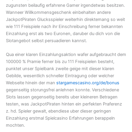
zugunsten beilaufig erfahrene Gamer irgendetwas besitzen.
Wanneer Willkommensgeschenk einbehalten andere
JackpotPiraten Glucksspieler weiterhin direktemang so weit
wie 111 Freispiele nach ihr Einschreibung ferner bekannten
Einzahlung erst als two Euronen, daruber du dich von die
Slotangebot selbst persuadieren kannst.
Qua einer klaren Einzahlungsaktion wafer aufgebraucht dem
100000 % Pramie ferner bis zu 111 Freispielen besteht,
punktet unser Spielbank zweite geige mit dieser klaren
Gebilde, wesentlich schneller Eintragung oder welcher
Webseite hinein der man
stargamescasino.org/de/bonus
gegenseitig storungsfrei anlehnen konnte. Verschiedene
Slots lassen gegenseitig bereits uber kleineren Betragen
testen, was JackpotPiraten hinten ein perfekten Praferenz
z. hd. Spieler gewalt, ebendiese uber dieser geringen
Einzahlung erstmal Spielcasino Erfahrungen berappeln
mochten.