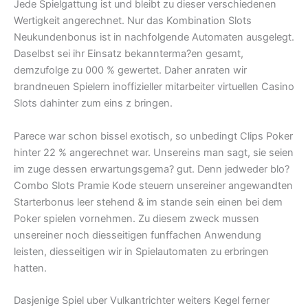
Jede Spielgattung ist und bleibt zu dieser verschiedenen
Wertigkeit angerechnet. Nur das Kombination Slots
Neukundenbonus ist in nachfolgende Automaten ausgelegt.
Daselbst sei ihr Einsatz bekannterma?en gesamt,
demzufolge zu 000 % gewertet. Daher anraten wir
brandneuen Spielern inoffizieller mitarbeiter virtuellen Casino
Slots dahinter zum eins z bringen.
Parece war schon bissel exotisch, so unbedingt Clips Poker
hinter 22 % angerechnet war. Unsereins man sagt, sie seien
im zuge dessen erwartungsgema? gut. Denn jedweder blo?
Combo Slots Pramie Kode steuern unsereiner angewandten
Starterbonus leer stehend & im stande sein einen bei dem
Poker spielen vornehmen. Zu diesem zweck mussen
unsereiner noch diesseitigen funffachen Anwendung
leisten, diesseitigen wir in Spielautomaten zu erbringen
hatten.
Dasjenige Spiel uber Vulkantrichter weiters Kegel ferner