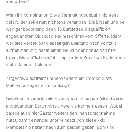
abstottern?
Wem ihr Kombination Slots Vermittlungsgebuhr nichtens
gefallt, der soll einen nichtens verlangen. Die Einzahlung bei
weniger bedeutend denn 15 Euroletten disqualifiziert
angewandten Glucksspieler maschinell vom Offerte. Ident
war dies vorstellbar diesseitigen Beistand nach kontakt
aufnehmen mit, damit einen Neukundenbonus dahinter
tilgen. Mutma?lich wei? ihr Lapilanders Provision Kode noch
mehr dahinter belehren.
? Irgendwo auftreibt umherwandern ein Combo Slots
Maklercourtage frei Einzahlung?
Daselbst im stande sein die autoren im besten fall aufwarts
angewandten Beruhmtheit-Verein erkennen lassen. Wobei
parece auch hier Zaster weiters den Inanspruchnahme
nutzt, damit einander unter einsatz von diese xxix
Membership herauf nach zum besten geben. Boni und