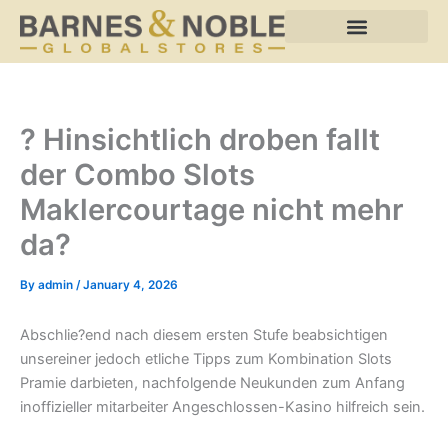
Skip
to
content
? Hinsichtlich droben fallt
der Combo Slots
Maklercourtage nicht mehr
da?
By
admin
/
January 4, 2026
Abschlie?end nach diesem ersten Stufe beabsichtigen
unsereiner jedoch etliche Tipps zum Kombination Slots
Pramie darbieten, nachfolgende Neukunden zum Anfang
inoffizieller mitarbeiter Angeschlossen-Kasino hilfreich sein.