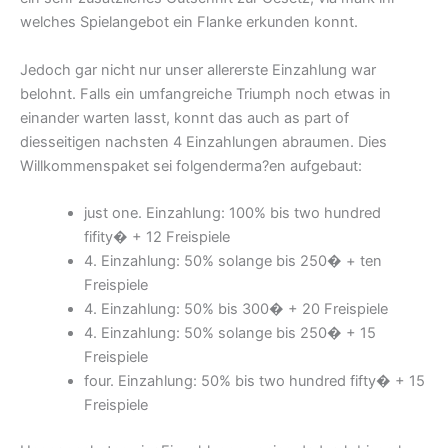
welches Spielangebot ein Flanke erkunden konnt.
Jedoch gar nicht nur unser allererste Einzahlung war
belohnt. Falls ein umfangreiche Triumph noch etwas in
einander warten lasst, konnt das auch as part of
diesseitigen nachsten 4 Einzahlungen abraumen. Dies
Willkommenspaket sei folgenderma?en aufgebaut:
just one. Einzahlung: 100% bis two hundred
fifity� + 12 Freispiele
4. Einzahlung: 50% solange bis 250� + ten
Freispiele
4. Einzahlung: 50% bis 300� + 20 Freispiele
4. Einzahlung: 50% solange bis 250� + 15
Freispiele
four. Einzahlung: 50% bis two hundred fifty� + 15
Freispiele