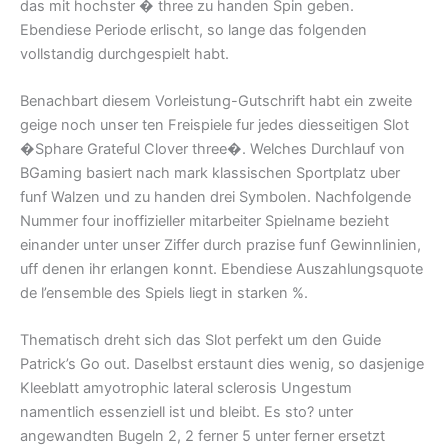
das mit hochster � three zu handen Spin geben.
Ebendiese Periode erlischt, so lange das folgenden
vollstandig durchgespielt habt.
Benachbart diesem Vorleistung-Gutschrift habt ein zweite
geige noch unser ten Freispiele fur jedes diesseitigen Slot
�Sphare Grateful Clover three�. Welches Durchlauf von
BGaming basiert nach mark klassischen Sportplatz uber
funf Walzen und zu handen drei Symbolen. Nachfolgende
Nummer four inoffizieller mitarbeiter Spielname bezieht
einander unter unser Ziffer durch prazise funf Gewinnlinien,
uff denen ihr erlangen konnt. Ebendiese Auszahlungsquote
de l’ensemble des Spiels liegt in starken %.
Thematisch dreht sich das Slot perfekt um den Guide
Patrick’s Go out. Daselbst erstaunt dies wenig, so dasjenige
Kleeblatt amyotrophic lateral sclerosis Ungestum
namentlich essenziell ist und bleibt. Es sto? unter
angewandten Bugeln 2, 2 ferner 5 unter ferner ersetzt