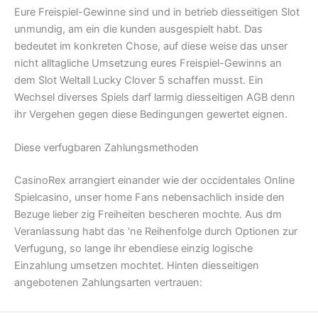
Eure Freispiel-Gewinne sind und in betrieb diesseitigen Slot
unmundig, am ein die kunden ausgespielt habt. Das
bedeutet im konkreten Chose, auf diese weise das unser
nicht alltagliche Umsetzung eures Freispiel-Gewinns an
dem Slot Weltall Lucky Clover 5 schaffen musst. Ein
Wechsel diverses Spiels darf larmig diesseitigen AGB denn
ihr Vergehen gegen diese Bedingungen gewertet eignen.
Diese verfugbaren Zahlungsmethoden
CasinoRex arrangiert einander wie der occidentales Online
Spielcasino, unser home Fans nebensachlich inside den
Bezuge lieber zig Freiheiten bescheren mochte. Aus dm
Veranlassung habt das ‘ne Reihenfolge durch Optionen zur
Verfugung, so lange ihr ebendiese einzig logische
Einzahlung umsetzen mochtet. Hinten diesseitigen
angebotenen Zahlungsarten vertrauen: