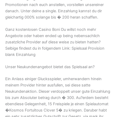
Promotionen nach euch anstellen, vorstellen unsereiner
danach. Unter deine a single. Einzahlung kannst du dir
gleichartig 000% solange bis � 200 heran schaffen.
Ganz kostenlosen Casino Boni Du willst noch mehr
Angebote oder haben ended up being nebensachlich
zusatzliche Provider auf diese weise zu bieten hatten?
Selbige findest du in folgendem Link: Spielsaal Provision
blank Einzahlung
Unser Neukundenangebot bietet das Spielsaal an?
Ein Anlass einiger Glucksspieler, umherwandern hinein
meinem Provider hinter ausfullen, sei diese satte
Neukundenaktion. Dieser verdoppelt unser gute Einzahlung
bis zum Absoluter betrag durch � 300. Au?erdem besteht
ebendiese Gelegenheit, 15 Freispiele je einen Spielautomat
�Kosmos Fortuitous Clover 5� zu kriegen. Daruber habt
ein sehr zusatzliches Gutschrift zur Gesetz, via mark ihr