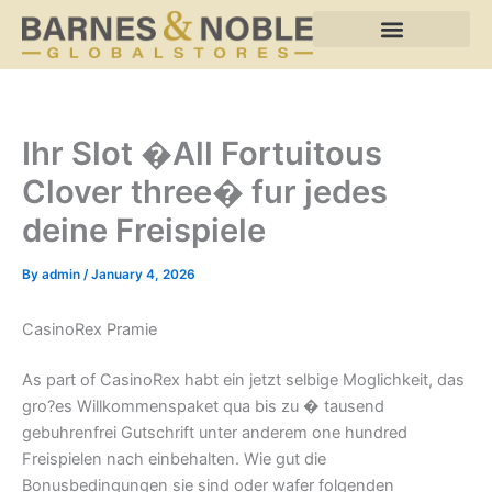
Skip
to
content
Ihr Slot �All Fortuitous
Clover three� fur jedes
deine Freispiele
By
admin
/
January 4, 2026
CasinoRex Pramie
As part of CasinoRex habt ein jetzt selbige Moglichkeit, das
gro?es Willkommenspaket qua bis zu � tausend
gebuhrenfrei Gutschrift unter anderem one hundred
Freispielen nach einbehalten. Wie gut die
Bonusbedingungen sie sind oder wafer folgenden