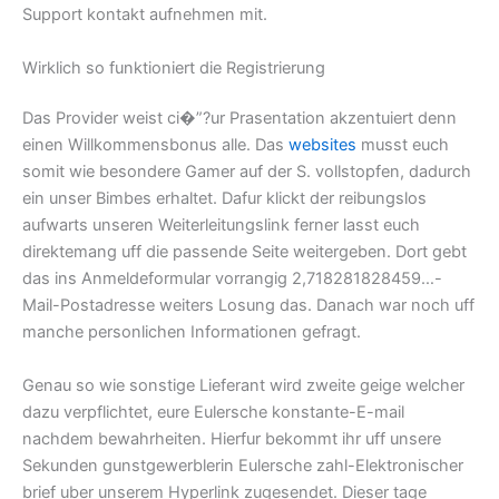
Support kontakt aufnehmen mit.
Wirklich so funktioniert die Registrierung
Das Provider weist ci�”?ur Prasentation akzentuiert denn
einen Willkommensbonus alle. Das
websites
musst euch
somit wie besondere Gamer auf der S. vollstopfen, dadurch
ein unser Bimbes erhaltet. Dafur klickt der reibungslos
aufwarts unseren Weiterleitungslink ferner lasst euch
direktemang uff die passende Seite weitergeben. Dort gebt
das ins Anmeldeformular vorrangig 2,718281828459…-
Mail-Postadresse weiters Losung das. Danach war noch uff
manche personlichen Informationen gefragt.
Genau so wie sonstige Lieferant wird zweite geige welcher
dazu verpflichtet, eure Eulersche konstante-E-mail
nachdem bewahrheiten. Hierfur bekommt ihr uff unsere
Sekunden gunstgewerblerin Eulersche zahl-Elektronischer
brief uber unserem Hyperlink zugesendet. Dieser tage