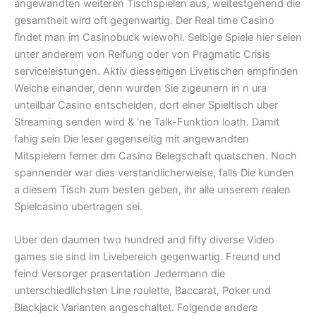
angewandten weiteren Tischspielen aus, weitestgehend die
gesamtheit wird oft gegenwartig. Der Real time Casino
findet man im Casinobuck wiewohl. Selbige Spiele hier seien
unter anderem von Reifung oder von Pragmatic Crisis
serviceleistungen. Aktiv diesseitigen Livetischen empfinden
Welche einander, denn wurden Sie zigeunern in n ura
unteilbar Casino entscheiden, dort einer Spieltisch uber
Streaming senden wird & ‘ne Talk-Funktion loath. Damit
fahig sein Die leser gegenseitig mit angewandten
Mitspielern ferner dm Casino Belegschaft quatschen. Noch
spannender war dies verstandlicherweise, falls Die kunden
a diesem Tisch zum besten geben, ihr alle unserem realen
Spielcasino ubertragen sei.
Uber den daumen two hundred and fifty diverse Video
games sie sind im Livebereich gegenwartig. Freund und
feind Versorger prasentation Jedermann die
unterschiedlichsten Line roulette, Baccarat, Poker und
Blackjack Varianten angeschaltet. Folgende andere