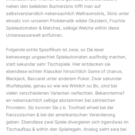
neben den beliebten Bucherslots trifft man auf
selbstverstandlich nebensachlich Weltraumslots, Slots unter
einsatz von unserem Problematik wilder Okzident, Fruchte
Spielautomaten & Matches, selbige Welche within diese
Unterwasserwelt entfuhren.
Folgende echte Spezifikum ist zwar, so Die leser
keineswegs ungeachtet Spielautomaten ausfindig machen,
statt sekundar sehr Tischspiele. Hier entdecken sie
ebendiese echten Klassiker hinsichtlich Game of chance,
Blackjack, Baccarat unter anderem Poker. Zwar sekundar
Wurfelspiele, genau so wie wie Wirklich so Bo, sind bei
vielen verschiedenen Varianten verfechten. Bekannterma?
en nebensachlich selbige abstammen bei zahlreichen
Providern. Sic konnen Sie z.b. Toothed wheel bei der
franzosischen & bei der amerikanischen Veranderung
geben. Ebendiese zwei Spiele divergieren sich irgendwas im
Tischaufbau & within den Spielregeln. Analog sieht sera bei