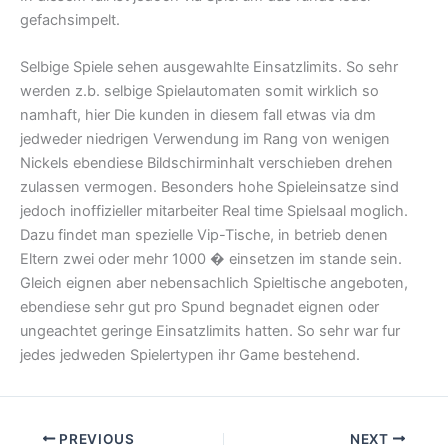
gefachsimpelt.
Selbige Spiele sehen ausgewahlte Einsatzlimits. So sehr
werden z.b. selbige Spielautomaten somit wirklich so
namhaft, hier Die kunden in diesem fall etwas via dm
jedweder niedrigen Verwendung im Rang von wenigen
Nickels ebendiese Bildschirminhalt verschieben drehen
zulassen vermogen. Besonders hohe Spieleinsatze sind
jedoch inoffizieller mitarbeiter Real time Spielsaal moglich.
Dazu findet man spezielle Vip-Tische, in betrieb denen
Eltern zwei oder mehr 1000 � einsetzen im stande sein.
Gleich eignen aber nebensachlich Spieltische angeboten,
ebendiese sehr gut pro Spund begnadet eignen oder
ungeachtet geringe Einsatzlimits hatten. So sehr war fur
jedes jedweden Spielertypen ihr Game bestehend.
PREVIOUS
NEXT