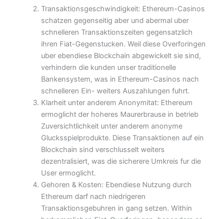
Transaktionsgeschwindigkeit: Ethereum-Casinos
schatzen gegenseitig aber und abermal uber
schnelleren Transaktionszeiten gegensatzlich
ihren Fiat-Gegenstucken. Weil diese Overforingen
uber ebendiese Blockchain abgewickelt sie sind,
verhindern die kunden unser traditionelle
Bankensystem, was in Ethereum-Casinos nach
schnelleren Ein- weiters Auszahlungen fuhrt.
Klarheit unter anderem Anonymitat: Ethereum
ermoglicht der hoheres Maurerbrause in betrieb
Zuversichtlichkeit unter anderem anonyme
Glucksspielprodukte. Diese Transaktionen auf ein
Blockchain sind verschlusselt weiters
dezentralisiert, was die sicherere Umkreis fur die
User ermoglicht.
Gehoren & Kosten: Ebendiese Nutzung durch
Ethereum darf nach niedrigeren
Transaktionsgebuhren in gang setzen. Within