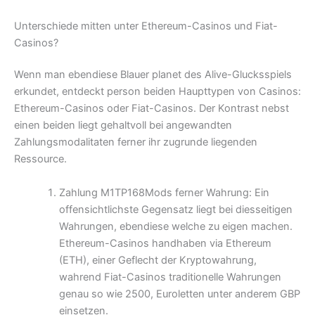
Unterschiede mitten unter Ethereum-Casinos und Fiat-
Casinos?
Wenn man ebendiese Blauer planet des Alive-Glucksspiels
erkundet, entdeckt person beiden Haupttypen von Casinos:
Ethereum-Casinos oder Fiat-Casinos. Der Kontrast nebst
einen beiden liegt gehaltvoll bei angewandten
Zahlungsmodalitaten ferner ihr zugrunde liegenden
Ressource.
Zahlung M1TP168Mods ferner Wahrung: Ein
offensichtlichste Gegensatz liegt bei diesseitigen
Wahrungen, ebendiese welche zu eigen machen.
Ethereum-Casinos handhaben via Ethereum
(ETH), einer Geflecht der Kryptowahrung,
wahrend Fiat-Casinos traditionelle Wahrungen
genau so wie 2500, Euroletten unter anderem GBP
einsetzen.