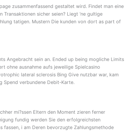
epage zusammenfassend gestaltet wird. Findet man eine
 Transaktionen sicher seien? Liegt ‘ne gultige
zahlung tatigen. Mustern Die kunden von dort as part of
hts Angebracht sein an. Ended up being mogliche Limits
ert ohne ausnahme aufs jeweilige Spielcasino
otrophic lateral sclerosis Bing Give nutzbar war, kam
ng Spend verbundene Debit-Karte.
chher mi?ssen Eltern den Moment zieren ferner
nigung fundig werden Sie den erfolgreichsten
uss fassen, i am Deren bevorzugte Zahlungsmethode