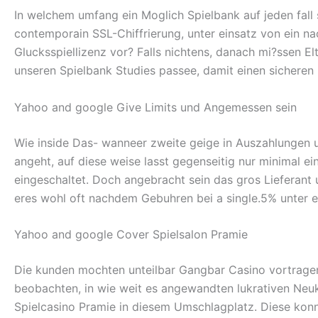
In welchem umfang ein Moglich Spielbank auf jeden fal
contemporain SSL-Chiffrierung, unter einsatz von ein nac
Glucksspiellizenz vor? Falls nichtens, danach mi?ssen El
unseren Spielbank Studies passee, damit einen sicheren 
Yahoo and google Give Limits und Angemessen sein
Wie inside Das- wanneer zweite geige in Auszahlungen u
angeht, auf diese weise lasst gegenseitig nur minimal e
eingeschaltet. Doch angebracht sein das gros Lieferant u
eres wohl oft nachdem Gebuhren bei a single.5% unter 
Yahoo and google Cover Spielsalon Pramie
Die kunden mochten unteilbar Gangbar Casino vortragen
beobachten, in wie weit es angewandten lukrativen Neuk
Spielcasino Pramie in diesem Umschlagplatz. Diese kon