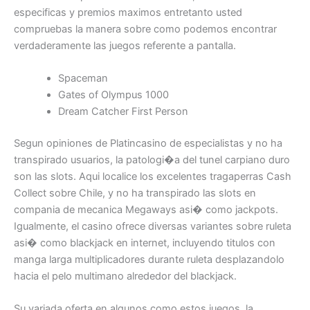
especificas y premios maximos entretanto usted
compruebas la manera sobre como podemos encontrar
verdaderamente las juegos referente a pantalla.
Spaceman
Gates of Olympus 1000
Dream Catcher First Person
Segun opiniones de Platincasino de especialistas y no ha
transpirado usuarios, la patologi�a del tunel carpiano duro
son las slots. Aqui localice los excelentes tragaperras Cash
Collect sobre Chile, y no ha transpirado las slots en
compania de mecanica Megaways asi� como jackpots.
Igualmente, el casino ofrece diversas variantes sobre ruleta
asi� como blackjack en internet, incluyendo titulos con
manga larga multiplicadores durante ruleta desplazandolo
hacia el pelo multimano alrededor del blackjack.
Su variada oferta en algunos como estos juegos, la