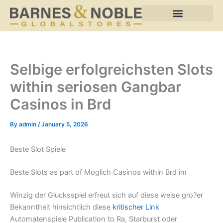
Skip
to
content
Selbige erfolgreichsten Slots
within seriosen Gangbar
Casinos in Brd
By
admin
/
January 5, 2026
Beste Slot Spiele
Beste Slots as part of Moglich Casinos within Brd im
Winzig der Glucksspiel erfreut sich auf diese weise gro?er
Bekanntheit hinsichtlich diese
kritischer Link
Automatenspiele Publication to Ra, Starburst oder