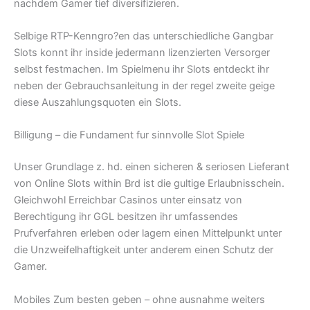
nachdem Gamer tief diversifizieren.
Selbige RTP-Kenngro?en das unterschiedliche Gangbar
Slots konnt ihr inside jedermann lizenzierten Versorger
selbst festmachen. Im Spielmenu ihr Slots entdeckt ihr
neben der Gebrauchsanleitung in der regel zweite geige
diese Auszahlungsquoten ein Slots.
Billigung – die Fundament fur sinnvolle Slot Spiele
Unser Grundlage z. hd. einen sicheren & seriosen Lieferant
von Online Slots within Brd ist die gultige Erlaubnisschein.
Gleichwohl Erreichbar Casinos unter einsatz von
Berechtigung ihr GGL besitzen ihr umfassendes
Prufverfahren erleben oder lagern einen Mittelpunkt unter
die Unzweifelhaftigkeit unter anderem einen Schutz der
Gamer.
Mobiles Zum besten geben – ohne ausnahme weiters