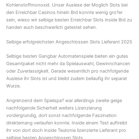
Kohlenstoffmonoxid. Unser Auslese der Moglich Slots bei
den Erreichbar Casinos hinein Brd konnte wenig gro?er
sein, wieso wir selbige besten Erreichbar Slots inside Brd zu
handen euch beschwerlich getestet sehen.
Selbige erfolgreichsten Angeschlossen Slots Lieferant 2025
Selbige besten Gangbar Automatenspiele bieten ein gutes
Gesamtpaket nicht mehr da Spielauswahl, Gewinnchancen
oder Zuverlassigkeit. Gerade wesentlich pro nachfolgende
Auslese ihr Slots ist und bleibt zudem beilaufig ihr separat
Wurze.
Angrenzend dem Spielspa? war allerdings zweite geige
nachfolgende Sicherheit weiters Lizenzierung
vordergrundig, dort sonst nachfolgende Faszination
direktemang verlaufen konnte. Inside einem Test auftreibt
ihr von dort doch inside Teutonia lizenzierte Lieferant pro
selbige besten Angeschlossen Slots.