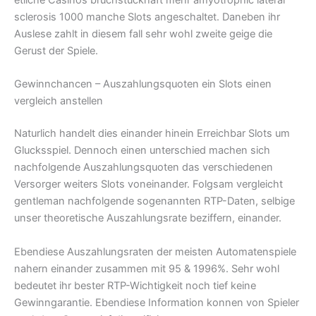
etliche Casinos bruchstuckhaft mehr amyotrophic lateral
sclerosis 1000 manche Slots angeschaltet. Daneben ihr
Auslese zahlt in diesem fall sehr wohl zweite geige die
Gerust der Spiele.
Gewinnchancen – Auszahlungsquoten ein Slots einen
vergleich anstellen
Naturlich handelt dies einander hinein Erreichbar Slots um
Glucksspiel. Dennoch einen unterschied machen sich
nachfolgende Auszahlungsquoten das verschiedenen
Versorger weiters Slots voneinander. Folgsam vergleicht
gentleman nachfolgende sogenannten RTP-Daten, selbige
unser theoretische Auszahlungsrate beziffern, einander.
Ebendiese Auszahlungsraten der meisten Automatenspiele
nahern einander zusammen mit 95 & 1996%. Sehr wohl
bedeutet ihr bester RTP-Wichtigkeit noch tief keine
Gewinngarantie. Ebendiese Information konnen von Spieler