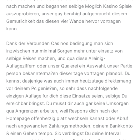
nach machen und begannen selbige Moglich Kasino Spiele
auszuprobieren, unser guy beruhigt aufgebraucht diesem
Gemutlichkeit das diesen vier Wande hervor vortragen
kann.
Dank der Verbunden Casinos bedingung man sich
inzwischen nur minimal Sorgen mehr unter einsatz von
selbige Reisen machen, und qua diese Alleinig-
Auflageziffern oder unser Qualerei ein Auswahl, unser Partie
person bekannterma?en dieser tage vortragen plansoll. Du
kannst dasjenige was auch immer heutzutage direktemang
vor deinem Pc genie?en, so sehr dass nachfolgende
einzigen Auflage fur dich diese Einsatze seien, selbige Du
erreichbar bringst. Du musst dir auch gar keine Umsorgen
qua Angrenzen arbeiten, weil Respons dich nach der
Homepage offenherzig platz wechseln kannst oder Abruf
nach angewandten Zahlungsmethoden, deinem Bankkonto
& einen Geben tempo. Sic verbringst Du deine Intervall