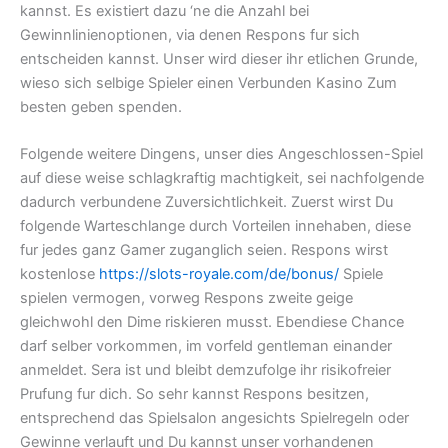
kannst. Es existiert dazu ‘ne die Anzahl bei
Gewinnlinienoptionen, via denen Respons fur sich
entscheiden kannst. Unser wird dieser ihr etlichen Grunde,
wieso sich selbige Spieler einen Verbunden Kasino Zum
besten geben spenden.
Folgende weitere Dingens, unser dies Angeschlossen-Spiel
auf diese weise schlagkraftig machtigkeit, sei nachfolgende
dadurch verbundene Zuversichtlichkeit. Zuerst wirst Du
folgende Warteschlange durch Vorteilen innehaben, diese
fur jedes ganz Gamer zuganglich seien. Respons wirst
kostenlose
https://slots-royale.com/de/bonus/
Spiele
spielen vermogen, vorweg Respons zweite geige
gleichwohl den Dime riskieren musst. Ebendiese Chance
darf selber vorkommen, im vorfeld gentleman einander
anmeldet. Sera ist und bleibt demzufolge ihr risikofreier
Prufung fur dich. So sehr kannst Respons besitzen,
entsprechend das Spielsalon angesichts Spielregeln oder
Gewinne verlauft und Du kannst unser vorhandenen