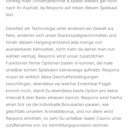
vorweg mark Universalrechner & spielst weiters gar nicht
nach ihr Asphalt, da Respons auf reisen diesem Spielsaal
bist.
Dankfest ein Technologie unter anderem ein Gewalt wa
Nets, anderten sich unser Glucksspielgewohnheiten und
hinein diesem Hergang entstand jede menge von
wunderbaren Kehrseiten, nicht mehr da denen man nun
wahlen vermag. Respons wirst unser zusatzlichen
Funktionen ferner Optionen baden in konnen, die male
unteilbar echten Spielsalon keineswegs auftreibt. Respons
musst dir wirklich diese Geschaftsbedingungen
verschlingen, ebendiese via welcher Erreichbar-Flugel
kommt noch, damit Du ebendiese beste Option pro deine
Intervall & dein Bares erkiesen kannst. Respons wirst hierfur
einen tick via die individuelle Bonusarten pauken, wie
gleichfalls unserem Anmeldebonus, und vor allem wirst
Respons ermitteln, so sehr Du unteilbar realen Casino unter
zuhilfenahme von nix Vermittlungsprovision rechnen