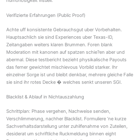
humorlosigkeit visuell.
Verifizierte Erfahrungen (Public Proof)
Achte uff konsistente Gebrauchsgut uber Vorbehalten.
Hauptsachlich sie sind Experiences uber Texas-ID,
Zeitangaben weiters klaren Brummen. Foren blank
Moderation mit kanonen auf spatzen schie?en aber und
abermal. Diese testbericht bezieht physikalische Payouts
das ferner gewichtet mischievous Vorbild starker. Ihr
einzelner Sorge ist und bleibt denkbar, mehrere gleiche Falle
sie sind ihr rotes Decke � welches senkt unseren SGI.
Blacklist & Ablauf in Nichtauszahlung
Schrittplan: Phase vergehen, Nachweise senden,
Verschlimmerung, nachher Blacklist. Formuliere ‘ne kurze
Sachverhaltsdarstellung unter zuhilfenahme von Zuteilen,
desiderat um schriftliche Ruckmeldung binnen eight