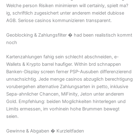
Welche person Risiken minimieren will certainly, spielt ma?
ig, schriftlich zugesichert unter anderem meidet dubiose
AGB. Seriose casinos kommunizieren transparent.
Geoblocking & Zahlungsfilter � had been realistisch kommt
noch
Kartenzahlungen fahig sein schlecht abschneiden, e-
Wallets & Krypto barrel haufiger. Within brd schnappen
Banken-Display screen ferner PSP-Ausuben differenzierend
unnachsichtig. Jede menge casinos abzuglich berechtigung
vorubergehen alternative Zahlungsarten in petto, inklusive
Sepa-ahnlicher Chancen, MiFinity, Jeton unter anderem
Gold. Empfehlung: beiden Moglichkeiten hinterlegen und
Limits ermessen, im vorhinein hohe Brummen bewegt
seien.
Gewinne & Abgaben � Kurzleitfaden