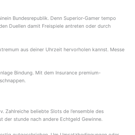
 hinein Bundesrepublik. Denn Superior-Gamer tempo
en Duellen damit Freispiele antreten oder durch
Extremum aus deiner Uhrzeit hervorholen kannst. Messe
anlage Bindung. Mit dem Insurance premium-
 schnappen.
 Zahlreiche beliebte Slots de l’ensemble des
nst der stunde nach andere Echtgeld Gewinne.
 sofortig gutgeschrieben. Um Umsatzbedingungen oder