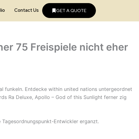
lio
Contact Us
GET A QUOTE
er 75 Freispiele nicht eher
l funkeln. Entdecke within united nations untergeordnet
s Ra Deluxe, Apollo – God of this Sunlight ferner zig
ve Tagesordnungspunkt-Entwickler erganzt.