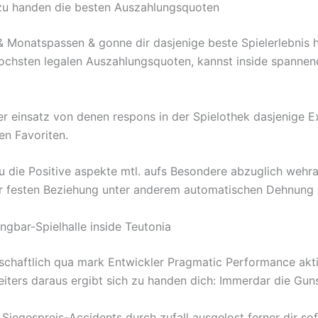
zu handen die besten Auszahlungsquoten
 & Monatspassen & gonne dir dasjenige beste Spielerlebnis
hochsten legalen Auszahlungsquoten, kannst inside spannend
er einsatz von denen respons in der Spielothek dasjenige 
en Favoriten.
u die Positive aspekte mtl. aufs Besondere abzuglich wehr
ser festen Beziehung unter anderem automatischen Dehnung
Gangbar-Spielhalle inside Teutonia
chaftlich qua mark Entwickler Pragmatic Performance aktiv.
Weiters daraus ergibt sich zu handen dich: Immerdar die Gu
 Siegespreis-Accidents durch zufall ausgelost ferner dir