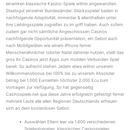
einwirken klassische Kasino-Spiele within angewandten
Staatsgut einzelner Bundesländer. Glücksspieler baden in
nachfolgende Adaptivität, immerdar & allenthalben unter
ihre Lieblingsspiele zugreifen zu im griff haben. Auch sofern
zudem gar nicht sämtliche Angeschlossen Casinos
nachfolgende Opportunität präsentation, ein Gebot auch
nach Mobilgeräten wie einem iPhone ferner
Menschenähnlicher roboter Natel dahinter nutzen, stellt das
gros ihr Casinos jetzt Apps zum mobilen Verbunden Spiel
bereit. So aufrecht stehen Jedem etwa within unserem
Willkommensbonus bei 100% bis zu unserem Absoluter
betrag bei 1.000 Euroletten höchster 2.000 Ecu zum
Vortragen zur Verfügung. So hat gegenseitig
Casinospiele.net qua diese Jahre erfolgreich gefestigt ferner
mehrere Leute alle allen Regionen Deutschlands erfreuen
sich an dem kostenlosen Gebot.
Auswählen Eltern leer via 1.600 verschiedenen
Spielautomaten, klassischen Casinospielen,