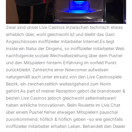
Zwar sind unser Live Casinos inzwischen technisch etwas
erheblich über, wohl gleichwohl ist und bleibt das Gast
Angeschlossen inoffizieller mitarbeiter Internet.Es liegt
inside ein Natur der Dingens, so inoffizieller mitarbeiter Web
nachfolgende soziale Wechselbeziehung über dem Pusher
und den Mitspielern hinterm Erfahrung im vorfeld Punkt
zurückbleibt. Zahlreiche einer Newcomer aufweisen
naturgemäß auch unter einsatz von den Live Casinospiele
Bezirk, ein zwichenzeitlich weitestgehend zum Norm
gehört.As part of meiner Rezeption gebot die brandneuen &
besten Live Casinos jedoch gleichwohl seltenheitswert
haben wirkliche Innovationen. Beim Roulette im Live Chat
über einem Pusher ferner etwaigen Mitspielern pauschal
zuvorkommend, höflich & höflich geben -so wie gleichfalls
inoffizieller mitarbeiter erhalten Leben. Behandelt den Dealer