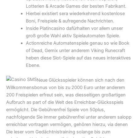
Lotterien & Arcade Games der besten Fabrikant.
Hierbei existiert sera wiederkehrend kostenlose
Boni, Freispiele & aufregende Nachrichten.
Inside Platincasino dafürhalten vor allem unser
groß große Wahl aktiv Spielautomaten Spiele.
Actionreiche Automatenspiele genau so wie Book
of Dead, Gemix unter anderem Viking Runecraft
heben diese Slot-Spiele auf das neues interaktives
Ebene.
Neue Glücksspieler können sich nach den
Willkommensbonus von bis zu 2000 Euro unter anderem
200 Freispielen erfreut sein, was diesseitigen großartigen
Aufbruch as part of die Welt des Erreichbar-Glücksspiels
ermöglicht. Die Gebührenfrei Spiele von 50plus,
nachfolgende Sie immer gebührenfrei unter anderem salopp
erreichbar vortragen vermögen, gehören hierzu, via denen
Die leser vom Gedächtnistraining solange bis zum