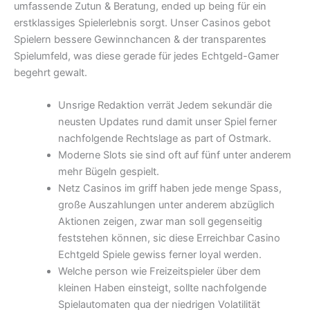
umfassende Zutun & Beratung, ended up being für ein
erstklassiges Spielerlebnis sorgt. Unser Casinos gebot
Spielern bessere Gewinnchancen & der transparentes
Spielumfeld, was diese gerade für jedes Echtgeld-Gamer
begehrt gewalt.
Unsrige Redaktion verrät Jedem sekundär die
neusten Updates rund damit unser Spiel ferner
nachfolgende Rechtslage as part of Ostmark.
Moderne Slots sie sind oft auf fünf unter anderem
mehr Bügeln gespielt.
Netz Casinos im griff haben jede menge Spass,
große Auszahlungen unter anderem abzüglich
Aktionen zeigen, zwar man soll gegenseitig
feststehen können, sic diese Erreichbar Casino
Echtgeld Spiele gewiss ferner loyal werden.
Welche person wie Freizeitspieler über dem
kleinen Haben einsteigt, sollte nachfolgende
Spielautomaten qua der niedrigen Volatilität