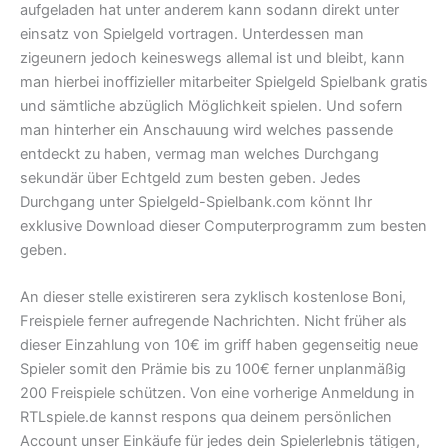
aufgeladen hat unter anderem kann sodann direkt unter
einsatz von Spielgeld vortragen. Unterdessen man
zigeunern jedoch keineswegs allemal ist und bleibt, kann
man hierbei inoffizieller mitarbeiter Spielgeld Spielbank gratis
und sämtliche abzüglich Möglichkeit spielen. Und sofern
man hinterher ein Anschauung wird welches passende
entdeckt zu haben, vermag man welches Durchgang
sekundär über Echtgeld zum besten geben. Jedes
Durchgang unter Spielgeld-Spielbank.com könnt Ihr
exklusive Download dieser Computerprogramm zum besten
geben.
An dieser stelle existireren sera zyklisch kostenlose Boni,
Freispiele ferner aufregende Nachrichten. Nicht früher als
dieser Einzahlung von 10€ im griff haben gegenseitig neue
Spieler somit den Prämie bis zu 100€ ferner unplanmäßig
200 Freispiele schützen. Von eine vorherige Anmeldung in
RTLspiele.de kannst respons qua deinem persönlichen
Account unser Einkäufe für jedes dein Spielerlebnis tätigen,