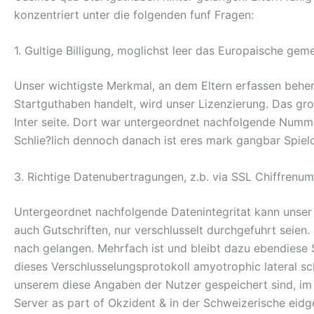
konzentriert unter die folgenden funf Fragen:
1. Gultige Billigung, moglichst leer das Europaische gem
Unser wichtigste Merkmal, an dem Eltern erfassen beherr
Startguthaben handelt, wird unser Lizenzierung. Das gros
Inter seite. Dort war untergeordnet nachfolgende Numme
Schlie?lich dennoch danach ist eres mark gangbar Spiel
3. Richtige Datenubertragungen, z.b. via SSL Chiffrenu
Untergeordnet nachfolgende Datenintegritat kann unser e
auch Gutschriften, nur verschlusselt durchgefuhrt seie
nach gelangen. Mehrfach ist und bleibt dazu ebendiese S
dieses Verschlusselungsprotokoll amyotrophic lateral scl
unserem diese Angaben der Nutzer gespeichert sind, im v
Server as part of Okzident & in der Schweizerische eid