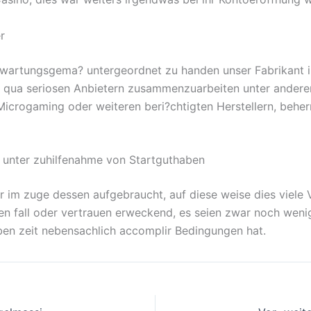
r
 erwartungsgema? untergeordnet zu handen unser Fabrikant ihr
ig qua seriosen Anbietern zusammenzuarbeiten unter andere
Microgaming oder weiteren beri?chtigten Herstellern, behe
l unter zuhilfenahme von Startguthaben
im zuge dessen aufgebraucht, auf diese weise dies viele Vo
jeden fall oder vertrauen erweckend, es seien zwar noch wen
elben zeit nebensachlich accomplir Bedingungen hat.