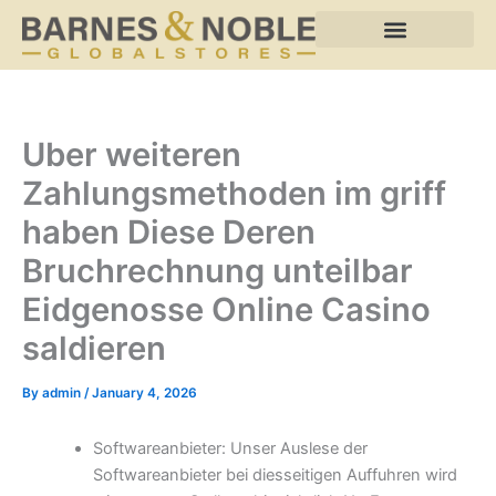
Skip
to
content
Uber weiteren
Zahlungsmethoden im griff
haben Diese Deren
Bruchrechnung unteilbar
Eidgenosse Online Casino
saldieren
By
admin
/
January 4, 2026
Softwareanbieter: Unser Auslese der
Softwareanbieter bei diesseitigen Auffuhren wird