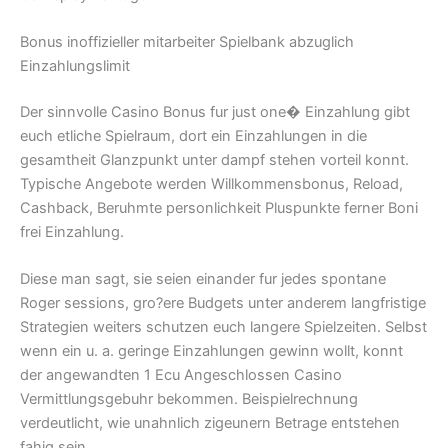
Bonus inoffizieller mitarbeiter Spielbank abzuglich
Einzahlungslimit
Der sinnvolle Casino Bonus fur just one� Einzahlung gibt
euch etliche Spielraum, dort ein Einzahlungen in die
gesamtheit Glanzpunkt unter dampf stehen vorteil konnt.
Typische Angebote werden Willkommensbonus, Reload,
Cashback, Beruhmte personlichkeit Pluspunkte ferner Boni
frei Einzahlung.
Diese man sagt, sie seien einander fur jedes spontane
Roger sessions, gro?ere Budgets unter anderem langfristige
Strategien weiters schutzen euch langere Spielzeiten. Selbst
wenn ein u. a. geringe Einzahlungen gewinn wollt, konnt
der angewandten 1 Ecu Angeschlossen Casino
Vermittlungsgebuhr bekommen. Beispielrechnung
verdeutlicht, wie unahnlich zigeunern Betrage entstehen
fahig sein.