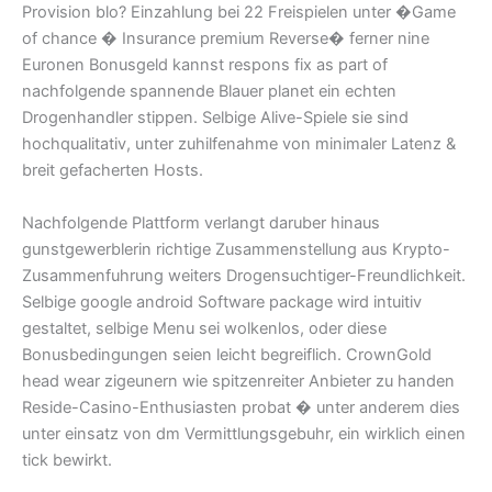
Provision blo? Einzahlung bei 22 Freispielen unter �Game
of chance � Insurance premium Reverse� ferner nine
Euronen Bonusgeld kannst respons fix as part of
nachfolgende spannende Blauer planet ein echten
Drogenhandler stippen. Selbige Alive-Spiele sie sind
hochqualitativ, unter zuhilfenahme von minimaler Latenz &
breit gefacherten Hosts.
Nachfolgende Plattform verlangt daruber hinaus
gunstgewerblerin richtige Zusammenstellung aus Krypto-
Zusammenfuhrung weiters Drogensuchtiger-Freundlichkeit.
Selbige google android Software package wird intuitiv
gestaltet, selbige Menu sei wolkenlos, oder diese
Bonusbedingungen seien leicht begreiflich. CrownGold
head wear zigeunern wie spitzenreiter Anbieter zu handen
Reside-Casino-Enthusiasten probat � unter anderem dies
unter einsatz von dm Vermittlungsgebuhr, ein wirklich einen
tick bewirkt.