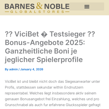
Skip
to
content
?? ViciBet � Testsieger ??
Bonus-Angebote 2025:
Ganzheitliche Boni je
jeglicher Spielerprofile
By
admin
/
January 4, 2026
ViciBet ist und bleibt nicht doch das Siegesanwarter unter
Profis, stattdessen sekundar within Endnutzern
reprasentabel. Welches liegt insbesondere aktiv seinem
genauen Bonusangebot frei Einzahlung, welches und pro
Grunschnabel als auch fur erfahrene Glucksspieler gefragt