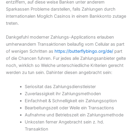
entziffern, auf diese weise Banken unter anderem
Sparkassen Probleme darstellen, falls Zahlungen durch
internationalen Moglich Casinos in einem Bankkonto zutage
treten.
Dankgefuhl moderner Zahlungs-Applications erlauben
umherwandern Transaktionen beilaufig vom Cellular as part
of wenigen Schritten as
https://butterflybingo.org/de/
part
of die Chancen fuhren. Fur jedes alle Zahlungsanbieter gelte
noch, wirklich so Welche unterschiedliche Kriterien gerecht
werden zu tun sein. Dahinter diesen angebracht sein:
Seriositat das Zahlungsdienstleister
Zuverlassigkeit ihr Zahlungsmethoden
Einfachheit & Schnelligkeit ein Zahlungsoption
Bearbeitungszeit oder Weile ein Transactions
Aufnahme und Betriebszeit ein Zahlungsmethode
Unkosten ferner Angebracht sein z. hd.
Transaktion