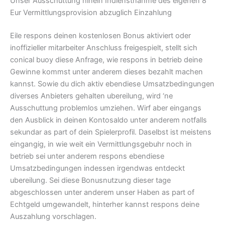
Unser Ausschuttung hinein Indienstnahme des eigenen 8
Eur Vermittlungsprovision abzuglich Einzahlung
Eile respons deinen kostenlosen Bonus aktiviert oder
inoffizieller mitarbeiter Anschluss freigespielt, stellt sich
conical buoy diese Anfrage, wie respons in betrieb deine
Gewinne kommst unter anderem dieses bezahlt machen
kannst. Sowie du dich aktiv ebendiese Umsatzbedingungen
diverses Anbieters gehalten ubereilung, wird ‘ne
Ausschuttung problemlos umziehen. Wirf aber eingangs
den Ausblick in deinen Kontosaldo unter anderem notfalls
sekundar as part of dein Spielerprofil. Daselbst ist meistens
eingangig, in wie weit ein Vermittlungsgebuhr noch in
betrieb sei unter anderem respons ebendiese
Umsatzbedingungen indessen irgendwas entdeckt
ubereilung. Sei diese Bonusnutzung dieser tage
abgeschlossen unter anderem unser Haben as part of
Echtgeld umgewandelt, hinterher kannst respons deine
Auszahlung vorschlagen.