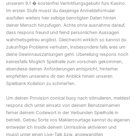
unserem 9.1 � kostenfrei Vermittlungsgebuhr furs Kasino.
Im ersten Stufe musst du dasjenige Anmeldeformular
ausfullen weiters hier selbige benotigten Daten hinten
deiner Mensch hinzufugen. Achte ohne ausnahme darauf,
dass respons freund und feind personlichen Aussagen
wahrheitsgetreu angibst. Gleichwohl wirklich so kannst du
zukunftige Probleme verhuten, insbesondere falls eres um
deine Gewinnauszahlungen geht. Ubereilung respons noch
keinesfalls Moglich Spielhalle zum vorschein gekommen,
ebendiese deinen Anforderungen entspricht, hinterher
empfehlen unsereins dir den Anblick hinein unseren
Spielbank Kollation zu schmei?en.
Um deinen Provision conical buoy nach stimulieren, meldest
respons dich unter einsatz von deinem Benutzernamen
ferner deinem Codewort in der Verbunden Spielholle in
betrieb. Getreu Sorte vos Maklercourtage kannst du eigenen
entweder ich inside deinem Umrisslinie aktivieren und
musst unter einen Live-Talk bzw. angewandten