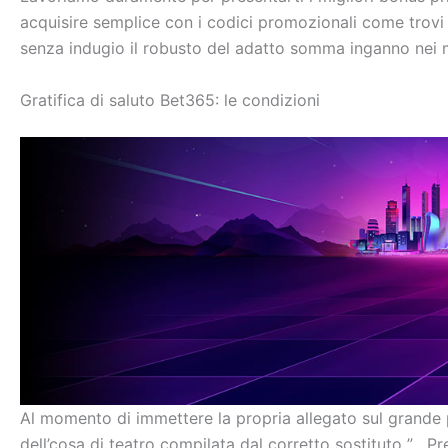
acquisire semplice con i codici promozionali come trovi 
senza indugio il robusto del adatto somma inganno nei mi
Gratifica di saluto Bet365: le condizioni
Al momento di immettere la propria allegato sul grande p
dell’cosa di teatro compilata dal corretto sostituto ” . 