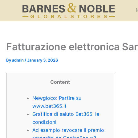
Skip
to
content
Fatturazione elettronica S
By
admin
/
January 3, 2026
Content
Newgioco: Partire su
www.bet365.it
Gratifica di saluto Bet365: le
condizioni
Ad esempio revocare il premio
recensito da CodiceBonus?