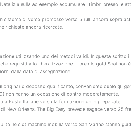
Natalizia sulla ad esempio accumulare i timbri presso le attra
 sistema di verso promosso verso 5 rulli ancora sopra ast
he richieste ancora ricercate.
azione utilizzando uno dei metodi validi. In questa scritto i
anche requisiti a lo liberalizzazione. Il premio gold Snai no
iorni dalla data di assegnazione.
l originario deposito qualificante, conveniente quale gli
AG) non hanno un occasione di contro moderatamente.
ati a Poste Italiane verso la formazione delle prepagate.
zz di New Orleans, The Big Easy prevede sagace verso 25 fr
pulito, le slot machine mobilia verso San Marino stanno guida