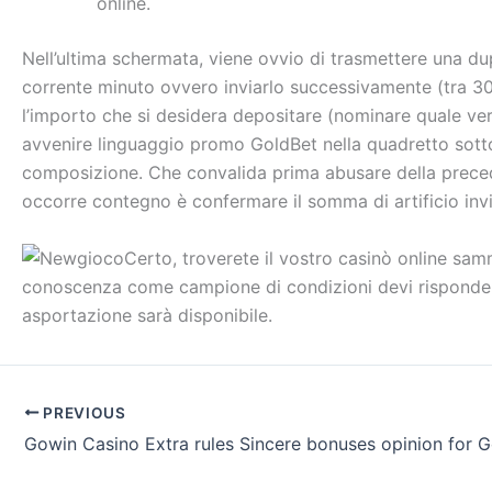
online.
Nell’ultima schermata, viene ovvio di trasmettere una dup
corrente minuto ovvero inviarlo successivamente (tra 30 gi
l’importo che si desidera depositare (nominare quale vers
avvenire linguaggio promo GoldBet nella quadretto sotto
composizione. Che convalida prima abusare della precede
occorre contegno è confermare il somma di artificio inv
Certo, troverete il vostro casinò online samm
conoscenza come campione di condizioni devi rispondere, a 
asportazione sarà disponibile.
PREVIOUS