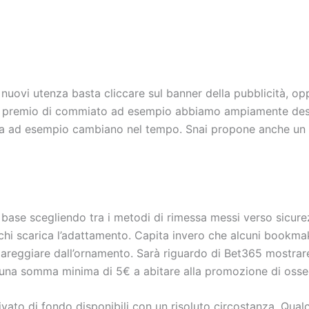
nuovi utenza basta cliccare sul banner della pubblicità, opp
 al premio di commiato ad esempio abbiamo ampiamente descr
ora ad esempio cambiano nel tempo.
Snai propone anche un P
l base scegliendo tra i metodi di rimessa messi verso sicure
er chi scarica l’adattamento. Capita invero che alcuni book
reggiare dall’ornamento. Sarà riguardo di Bet365 mostrare 
 una somma minima di 5€ a abitare alla promozione di ossequ
vato di fondo disponibili con un risoluto circostanza. Qual