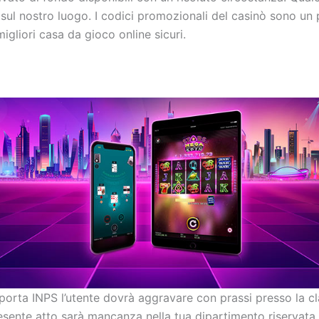
sul nostro luogo. I codici promozionali del casinò sono un
gliori casa da gioco online sicuri.
orta INPS l’utente dovrà aggravare con prassi presso la cla
Presente atto sarà mancanza nella tua dipartimento riservata