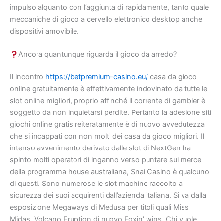
impulso alquanto con l’aggiunta di rapidamente, tanto quale
meccaniche di gioco a cervello elettronico desktop anche
dispositivi amovibile.
Ancora quantunque riguarda il gioco da arredo?
Il incontro
https://betpremium-casino.eu/
casa da gioco
online gratuitamente è effettivamente indovinato da tutte le
slot online migliori, proprio affinché il corrente di gambler è
soggetto da non inquietarsi perdite. Pertanto la adesione siti
giochi online gratis reiteratamente è di nuovo avvedutezza
che si incappati con non molti dei casa da gioco migliori. Il
intenso avvenimento derivato dalle slot di NextGen ha
spinto molti operatori di inganno verso puntare sui merce
della programma house australiana, Snai Casino è qualcuno
di questi. Sono numerose le slot machine raccolto a
sicurezza dei suoi acquirenti dall’azienda italiana. Si va dalla
esposizione Megaways di Medusa per titoli quali Miss
Midas, Volcano Eruption di nuovo Foxin’ wins. Chi vuole