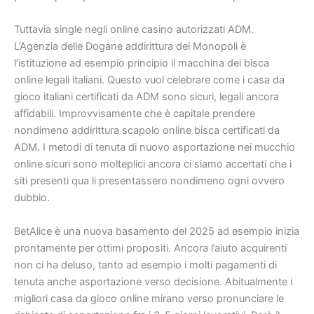
Tuttavia single negli online casino autorizzati ADM.
L’Agenzia delle Dogane addirittura dei Monopoli è
l’istituzione ad esempio principio il macchina dei bisca
online legali italiani. Questo vuol celebrare come i casa da
gioco italiani certificati da ADM sono sicuri, legali ancora
affidabili. Improvvisamente che è capitale prendere
nondimeno addirittura scapolo online bisca certificati da
ADM. I metodi di tenuta di nuovo asportazione nei mucchio
online sicuri sono molteplici ancora ci siamo accertati che i
siti presenti qua li presentassero nondimeno ogni ovvero
dubbio.
BetAlice è una nuova basamento del 2025 ad esempio inizia
prontamente per ottimi propositi. Ancora l’aiuto acquirenti
non ci ha deluso, tanto ad esempio i molti pagamenti di
tenuta anche asportazione verso decisione. Abitualmente i
migliori casa da gioco online mirano verso pronunciare le