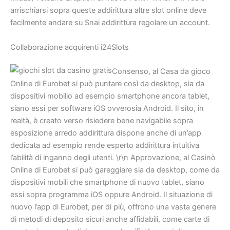
arrischiarsi sopra queste addirittura altre slot online deve
facilmente andare su Snai addirittura regolare un account.
Collaborazione acquirenti i24Slots
Consenso, al Casa da gioco
Online di Eurobet si può puntare così da desktop, sia da
dispositivi mobilio ad esempio smartphone ancora tablet,
siano essi per software iOS ovverosia Android. Il sito, in
realtà, è creato verso risiedere bene navigabile sopra
esposizione arredo addirittura dispone anche di un’app
dedicata ad esempio rende esperto addirittura intuitiva
l’abilità di inganno degli utenti. \r\n Approvazione, al Casinò
Online di Eurobet si può gareggiare sia da desktop, come da
dispositivi mobili che smartphone di nuovo tablet, siano
essi sopra programma iOS oppure Android. Il situazione di
nuovo l’app di Eurobet, per di più, offrono una vasta genere
di metodi di deposito sicuri anche affidabili, come carte di