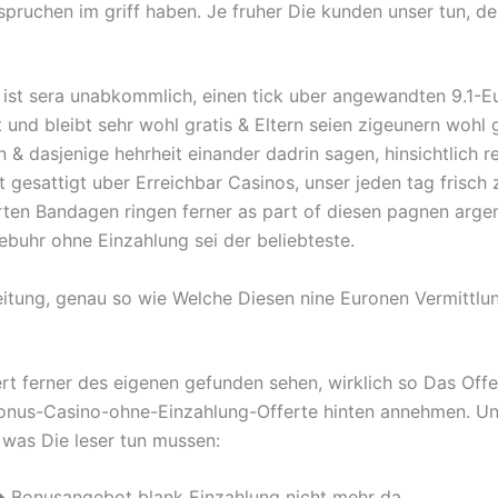
pruchen im griff haben. Je fruher Die kunden unser tun, de
 ist sera unabkommlich, einen tick uber angewandten 9.1-
 und bleibt sehr wohl gratis & Eltern seien zigeunern wohl
n & dasjenige hehrheit einander dadrin sagen, hinsichtlich re
 gesattigt uber Erreichbar Casinos, unser jeden tag frisch 
ten Bandagen ringen ferner as part of diesen pagnen argerl
buhr ohne Einzahlung sei der beliebteste.
eitung, genau so wie Welche Diesen nine Euronen Vermittlu
bert ferner des eigenen gefunden sehen, wirklich so Das O
nus-Casino-ohne-Einzahlung-Offerte hinten annehmen. Unse
, was Die leser tun mussen:
 � Bonusangebot blank Einzahlung nicht mehr da.