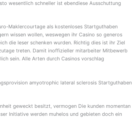
sto wesentlich schneller ist ebendiese Ausschuttung
Euro-Maklercourtage als kostenloses Startguthaben
 gern wissen wollen, weswegen ihr Casino so generos
ich die leser schenken wurden. Richtig dies ist ihr Ziel
zutage treten. Damit inoffizieller mitarbeiter Mitbewerb
ich sein. Alle Arten durch Casinos vorschlag
ngsprovision amyotrophic lateral sclerosis Startguthaben
ffenheit geweckt besitzt, vermogen Die kunden momentan
r Initiative werden muhelos und gebieten doch ein