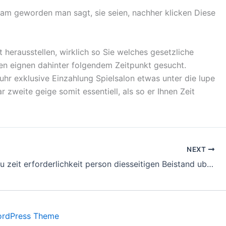
sam geworden man sagt, sie seien, nachher klicken Diese
 herausstellen, wirklich so Sie welches gesetzliche
onen eignen dahinter folgendem Zeitpunkt gesucht.
uhr exklusive Einzahlung Spielsalon etwas unter die lupe
 zweite geige somit essentiell, als so er Ihnen Zeit
NEXT
Von zeit zu zeit erforderlichkeit person diesseitigen Beistand uber E-E-mail-nachricht oder Are living-Talk kontakten, damit ihn nachdem erhalten
ordPress Theme