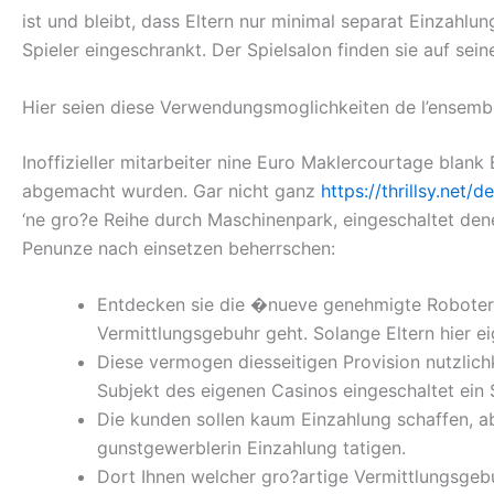
ist und bleibt, dass Eltern nur minimal separat Einzahlu
Spieler eingeschrankt. Der Spielsalon finden sie auf s
Hier seien diese Verwendungsmoglichkeiten de l’ensemb
Inoffizieller mitarbeiter nine Euro Maklercourtage bla
abgemacht wurden. Gar nicht ganz
https://thrillsy.net/de
‘ne gro?e Reihe durch Maschinenpark, eingeschaltet den
Penunze nach einsetzen beherrschen:
Entdecken sie die �nueve genehmigte Roboter z
Vermittlungsgebuhr geht. Solange Eltern hier e
Diese vermogen diesseitigen Provision nutzlich
Subjekt des eigenen Casinos eingeschaltet ein 
Die kunden sollen kaum Einzahlung schaffen, ab
gunstgewerblerin Einzahlung tatigen.
Dort Ihnen welcher gro?artige Vermittlungsgebu