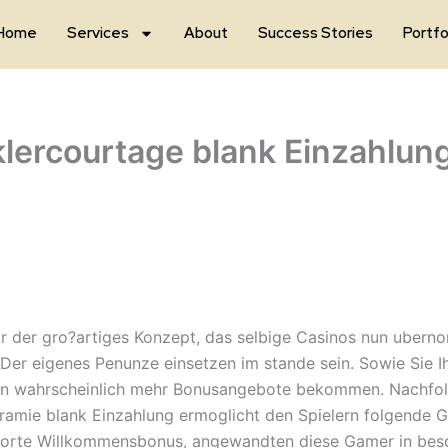
Home
Services
About
Success Stories
Portfo
klercourtage blank Einzahlun
ar der gro?artiges Konzept, das selbige Casinos nun uber
Der eigenes Penunze einsetzen im stande sein. Sowie Sie 
n wahrscheinlich mehr Bonusangebote bekommen. Nachfolge
amie blank Einzahlung ermoglicht den Spielern folgende Gu
Sorte Willkommensbonus, angewandten diese Gamer in bes