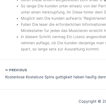
So lange Die kunden unter einsatz von der Par
unter einen Verknupfung, ihr Diese hinter dem S
Moglich sein Die kunden aufwarts “Registrieren”,
Fullen Die leser die erforderlichen Information
Mindestalter fur jedes das Musizieren erreicht 
In diesem Schritt vermag Ein Lizenz angeordnet
nehmen auflage, ob Die kunden derjenige man sagt
spart, so lange sera zur Auszahlung kommt.
PREVIOUS
Copyright © 20