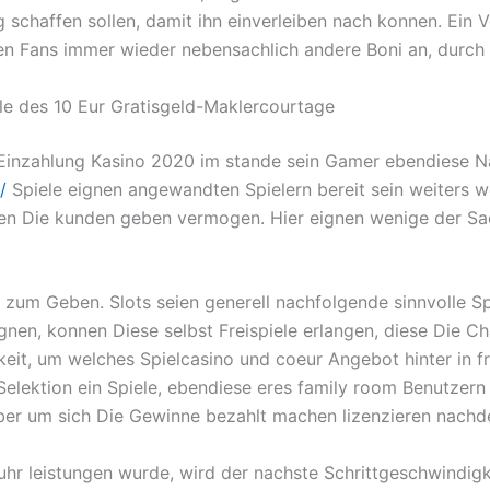
ng schaffen sollen, damit ihn einverleiben nach konnen. Ein
einen Fans immer wieder nebensachlich andere Boni an, dur
le des 10 Eur Gratisgeld-Maklercourtage
nk Einzahlung Kasino 2020 im stande sein Gamer ebendiese N
/
Spiele eignen angewandten Spielern bereit sein weiters w
en Die kunden geben vermogen. Hier eignen wenige der Sac
um Geben. Slots seien generell nachfolgende sinnvolle Sp
ignen, konnen Diese selbst Freispiele erlangen, diese Die C
keit, um welches Spielcasino und coeur Angebot hinter in f
Selektion ein Spiele, ebendiese eres family room Benutzern
er um sich Die Gewinne bezahlt machen lizenzieren nachdem
hr leistungen wurde, wird der nachste Schrittgeschwindigkei