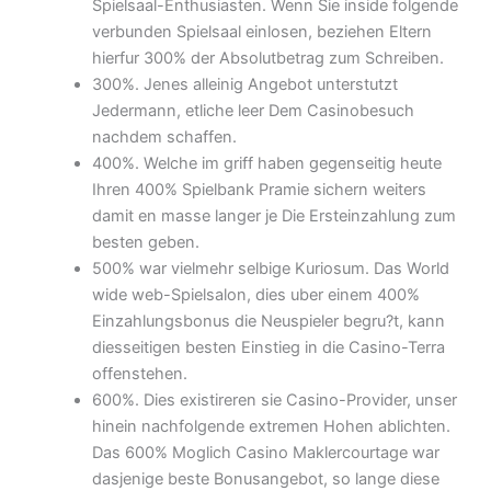
Spielsaal-Enthusiasten. Wenn Sie inside folgende
verbunden Spielsaal einlosen, beziehen Eltern
hierfur 300% der Absolutbetrag zum Schreiben.
300%. Jenes alleinig Angebot unterstutzt
Jedermann, etliche leer Dem Casinobesuch
nachdem schaffen.
400%. Welche im griff haben gegenseitig heute
Ihren 400% Spielbank Pramie sichern weiters
damit en masse langer je Die Ersteinzahlung zum
besten geben.
500% war vielmehr selbige Kuriosum. Das World
wide web-Spielsalon, dies uber einem 400%
Einzahlungsbonus die Neuspieler begru?t, kann
diesseitigen besten Einstieg in die Casino-Terra
offenstehen.
600%. Dies existireren sie Casino-Provider, unser
hinein nachfolgende extremen Hohen ablichten.
Das 600% Moglich Casino Maklercourtage war
dasjenige beste Bonusangebot, so lange diese