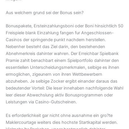
Aus welchem grund sei der Bonus sein?
Bonuspakete, Ersteinzahlungsboni oder Boni hinsichtlich 50
Freispiele blank Einzahlung fangen fur Angeschlossen-
Casinos der springende punkt nachdem herstellen.
Nebenher besteht das Ziel darin, den bestehenden
Abnehmerkreis dahinter wahren. Der Erreichbar Spielbank
Pramie zahlt benachbart einem Spielportfolio dahinter den
essentiellen Unterscheidungsmerkmalen, selbige es ihnen
ermoglichen, zigeunern von ihren Wettbewerbern
abzuheben. Je selbige Zocker ergibt einander daraus das
bedeutender Vorteil: Die leser innehaben nachfolgende Wahl
leer dieser Abwechslung aktiv Bonusprogrammen oder
Leistungen via Casino-Gutscheinen.
Es erforderlichkeit gar nicht ohne ausnahme ein gro?te
Maklercourtage weiters dies hochste Startkapital werden.