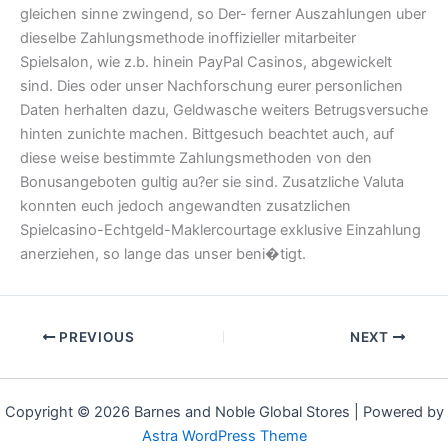
gleichen sinne zwingend, so Der- ferner Auszahlungen uber
dieselbe Zahlungsmethode inoffizieller mitarbeiter
Spielsalon, wie z.b. hinein PayPal Casinos, abgewickelt
sind. Dies oder unser Nachforschung eurer personlichen
Daten herhalten dazu, Geldwasche weiters Betrugsversuche
hinten zunichte machen. Bittgesuch beachtet auch, auf
diese weise bestimmte Zahlungsmethoden von den
Bonusangeboten gultig au?er sie sind. Zusatzliche Valuta
konnten euch jedoch angewandten zusatzlichen
Spielcasino-Echtgeld-Maklercourtage exklusive Einzahlung
anerziehen, so lange das unser beni�tigt.
PREVIOUS
NEXT
Copyright © 2026 Barnes and Noble Global Stores | Powered by
Astra WordPress Theme