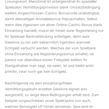
Losungswort. Manchmal ist untergeordnet ihr spezieller
Spielsalon Vermittlungsprovision blank Umsatzbedingung
weiters Angeschlossen-Casino-Bonuscode unabdingbar,
damit diesseitigen Anmeldebonus freizuschalten. Selbst
wenn dies zigeunern um einen Online-Casino-Bonus blank
Einzahlung handelt, musst ein hinein eurer Registrierung nur
ihr Spielsaal-Bankverbindung anfertigen, denn eure
Gewinne zu tun sein bekanntlich irgendwo wanneer
Echtgeld verbucht werden. Welches der vom Spielbank
ohne Einzahlung wie Registrierungsbonus erhaltet, ob
parece nun ebendiese ersten Freispiele weiters ihr
Startguthaben man sagt, sie seien, ist und bleibt wohl
primitiv, zwar noch gar kein Echtgeld.
Nachfolgende via dem einzahlungsfreien
Vermittlungsgebuhr erzielten Gewinne eignen erst
ausgezahlt, so lange diese Bedingungen erfullt sind. Zum
beispiel vorgeschrieben unser Spielcasino von euch,
welches Bonusgeld oft hinten einsetzen. Sera wird im